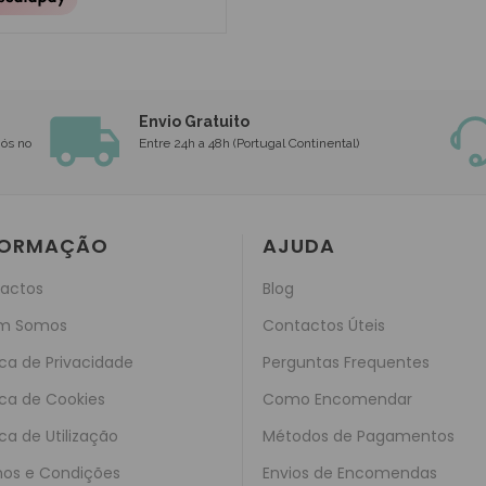
Envio Gratuito
nós no
Entre 24h a 48h (Portugal Continental)
FORMAÇÃO
AJUDA
actos
Blog
m Somos
Contactos Úteis
ica de Privacidade
Perguntas Frequentes
ica de Cookies
Como Encomendar
ica de Utilização
Métodos de Pagamentos
os e Condições
Envios de Encomendas