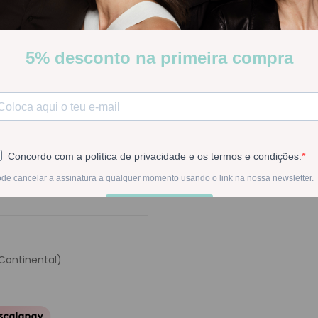
Poucas Unidades
Stock:
Disponível
-
1
+
Na compra deste pr
 Continental)