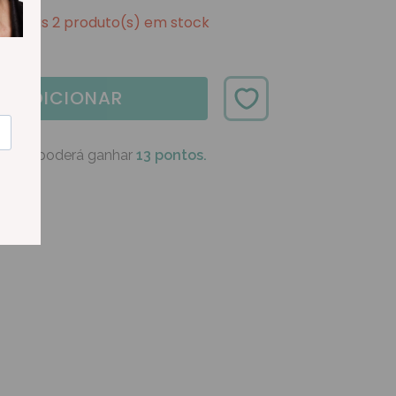
Apenas 2 produto(s) em stock
ADICIONAR
oduto poderá ganhar
13 pontos.