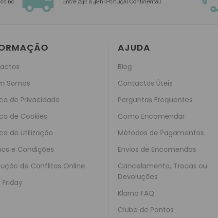
nós no
Entre 24h a 48h (Portugal Continental)
FORMAÇÃO
AJUDA
actos
Blog
m Somos
Contactos Úteis
ica de Privacidade
Perguntas Frequentes
ica de Cookies
Como Encomendar
ica de Utilização
Métodos de Pagamentos
os e Condições
Envios de Encomendas
lução de Conflitos Online
Cancelamento, Trocas ou
Devoluções
 Friday
Klarna FAQ
Clube de Pontos