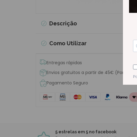
Descrição
Como Utilizar
Entregas rápidas
Envios gratuitos a partir de 45€ (Portugal
Pagamento Seguro
5 estrelas em 5 no facebook