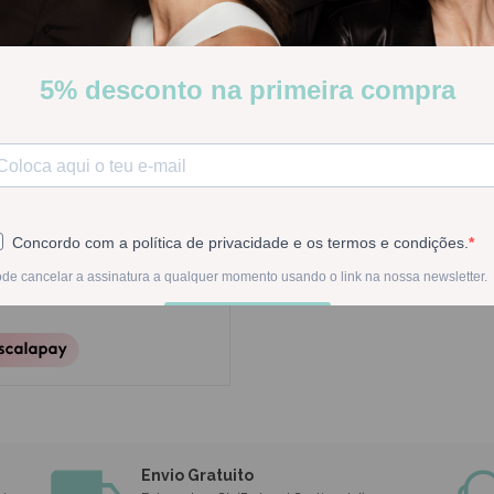
(Ch.Ocu9209000000)
Stock:
Disponível
-
1
+
Na compra deste pr
 Continental)
Envio Gratuito