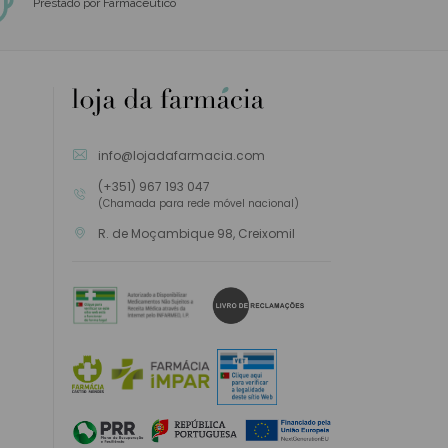
Prestado por Farmacêutico
info@lojadafarmacia.com
(+351) 967 193 047
(Chamada para rede móvel nacional)
R. de Moçambique 98, Creixomil