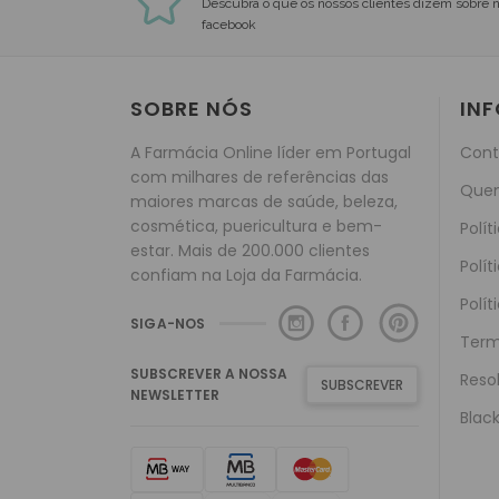
Descubra o que os nossos clientes dizem sobre 
facebook
SOBRE NÓS
IN
A Farmácia Online líder em Portugal
Cont
com milhares de referências das
Que
maiores marcas de saúde, beleza,
cosmética, puericultura e bem-
Polít
estar. Mais de 200.000 clientes
Polít
confiam na Loja da Farmácia.
Polít
SIGA-NOS
Term
SUBSCREVER A NOSSA
Reso
SUBSCREVER
NEWSLETTER
Black