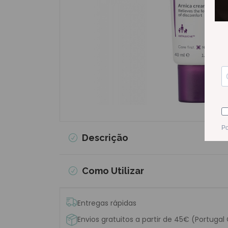
Descrição
Como Utilizar
Entregas rápidas
Envios gratuitos a partir de 45€ (Portugal