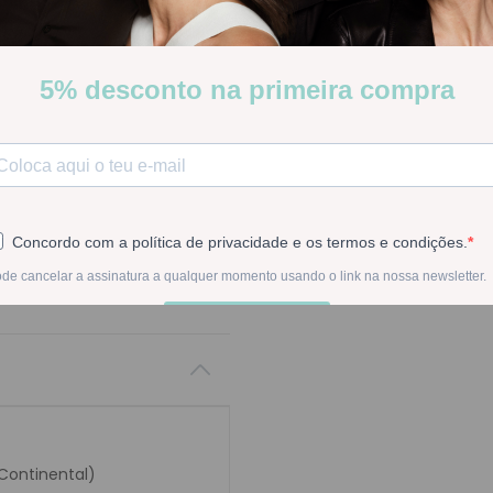
contusões e hematomas.Ali
cicatrização. Ideal para cri
Stock:
Disponível
-
1
+
Na compra deste pr
 Continental)