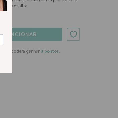
via o inchaço e estimula os processos de
anças e adultos.
ADICIONAR
oduto poderá ganhar
8 pontos.