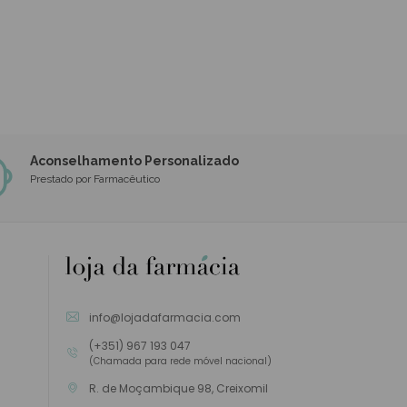
Aconselhamento Personalizado
Prestado por Farmacêutico
info@lojadafarmacia.com
(+351) 967 193 047
(Chamada para rede móvel nacional)
R. de Moçambique 98, Creixomil