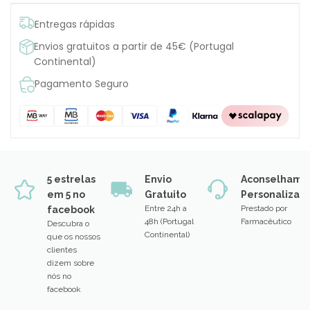
Entregas rápidas
Envios gratuitos a partir de 45€ (Portugal
Continental)
Pagamento Seguro
5 estrelas
Envio
Aconselhame
em 5 no
Gratuito
Personalizad
Entre 24h a
Prestado por
facebook
48h (Portugal
Farmacêutico
Descubra o
Continental)
que os nossos
clientes
dizem sobre
nós no
facebook