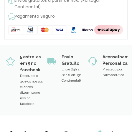
Envios gratuitos a partir de 45€ (Portugal
Continental)
Pagamento Seguro
5 estrelas
Envio
Aconselhame
em 5 no
Gratuito
Personalizad
Entre 24h a
Prestado por
facebook
48h (Portugal
Farmacêutico
Descubra o
Continental)
que os nossos
clientes
dizem sobre
nós no
facebook