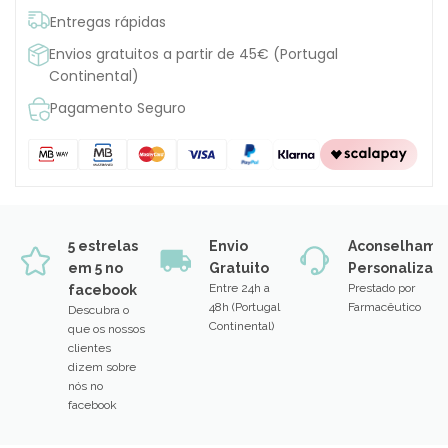
Entregas rápidas
Envios gratuitos a partir de 45€ (Portugal
Continental)
Pagamento Seguro
5 estrelas
Envio
Aconselhame
em 5 no
Gratuito
Personalizad
Entre 24h a
Prestado por
facebook
48h (Portugal
Farmacêutico
Descubra o
Continental)
que os nossos
clientes
dizem sobre
nós no
facebook