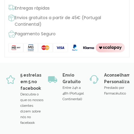
Entregas rápidas
Envios gratuitos a partir de 45€ (Portugal
Continental)
Pagamento Seguro
5 estrelas
Envio
Aconselhame
em 5 no
Gratuito
Personalizad
Entre 24h a
Prestado por
facebook
48h (Portugal
Farmacêutico
Descubra o
Continental)
que os nossos
clientes
dizem sobre
nós no
facebook