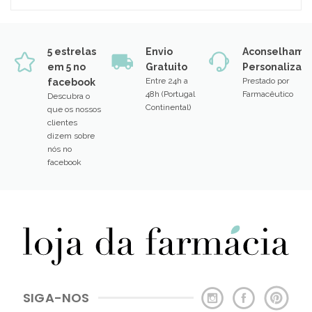
5 estrelas
Envio
Aconselhame
em 5 no
Gratuito
Personalizad
Entre 24h a
Prestado por
facebook
48h (Portugal
Farmacêutico
Descubra o
Continental)
que os nossos
clientes
dizem sobre
nós no
facebook
SIGA-NOS