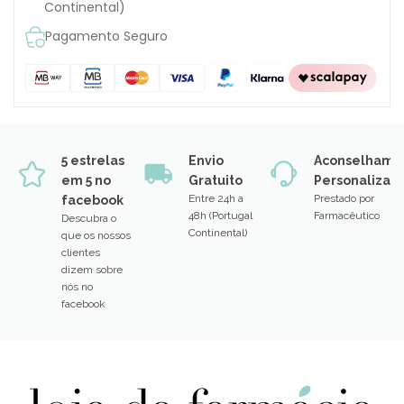
Continental)
Pagamento Seguro
5 estrelas
Envio
Aconselhame
em 5 no
Gratuito
Personalizad
Entre 24h a
Prestado por
facebook
48h (Portugal
Farmacêutico
Descubra o
Continental)
que os nossos
clientes
dizem sobre
nós no
facebook