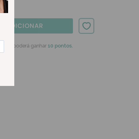
ADICIONAR
oduto poderá ganhar
10 pontos.