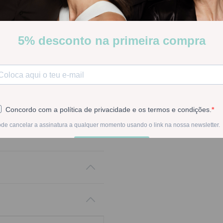
Stock:
Disponível
-
1
+
Na compra deste pr