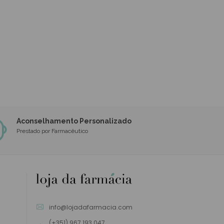
Aconselhamento Personalizado
Prestado por Farmacêutico
info@lojadafarmacia.com
(+351) 967 193 047