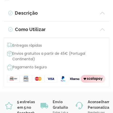
Descrição
Como Utilizar
Entregas rápidas
Envios gratuitos a partir de 45€ (Portugal
Continental)
Pagamento Seguro
5 estrelas
Envio
Aconselhame
em 5 no
Gratuito
Personalizad
Entre 24h a
Prestado por
facebook