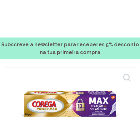
Subscreve a newsletter para receberes 5% desconto
na tua primeira compra