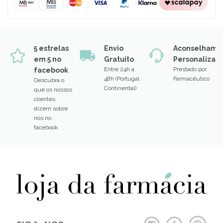
5 estrelas
Envio
Aconselhame
em 5 no
Gratuito
Personalizad
Entre 24h a
Prestado por
facebook
48h (Portugal
Farmacêutico
Descubra o
Continental)
que os nossos
clientes
dizem sobre
nós no
facebook