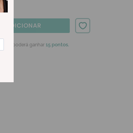
ADICIONAR
oduto poderá ganhar
15 pontos.