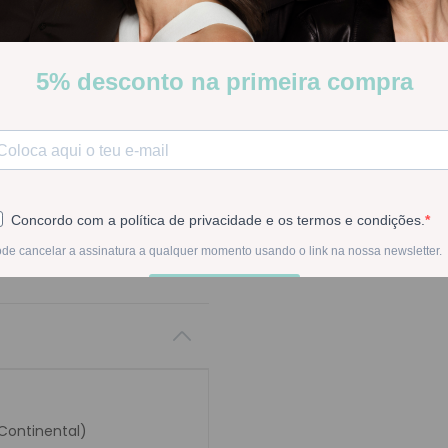
Stock:
Disponível
-
1
+
Na compra deste pr
 Continental)