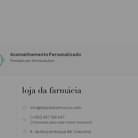
Aconselhamento Personalizado
Prestado por Farmacêutico
info@lojadafarmacia.com
(+351) 967 193 047
(Chamada para rede móvel nacional)
R. de Moçambique 98, Creixomil