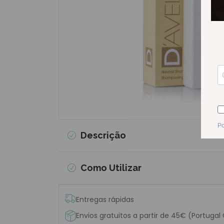
Descrição
Como Utilizar
Entregas rápidas
Envios gratuitos a partir de 45€ (Portugal