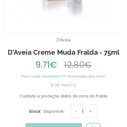
D'Aveia
D'Aveia Creme Muda Fralda - 75ml
9.71€
12.80€
Preço riscado representa PVP recomendado pela marca.
[COD 7062372]
Cuidado e proteção diário da zona da fralda
-
1
+
Stock:
Disponível