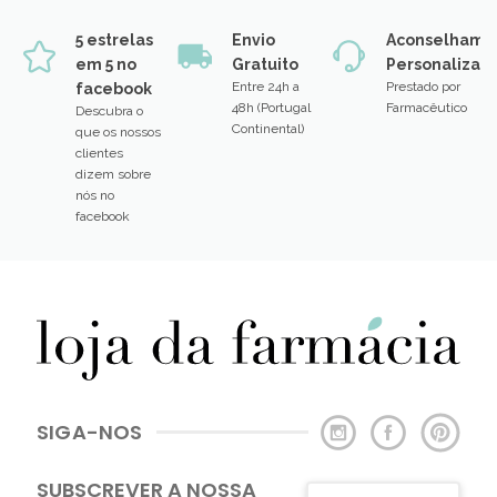
5 estrelas
Envio
Aconselhame
em 5 no
Gratuito
Personalizad
Entre 24h a
Prestado por
facebook
48h (Portugal
Farmacêutico
Descubra o
Continental)
que os nossos
clientes
dizem sobre
nós no
facebook
SIGA-NOS
SUBSCREVER A NOSSA