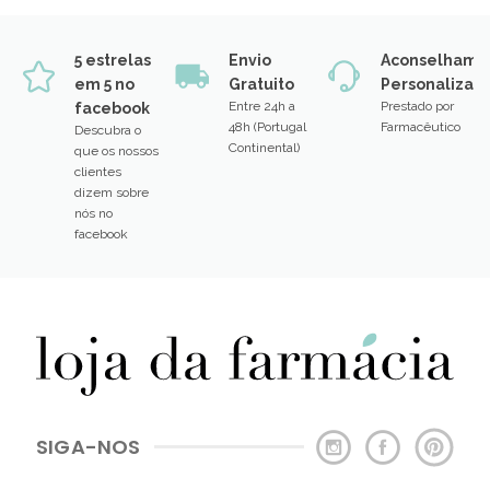
5 estrelas
Envio
Aconselhame
em 5 no
Gratuito
Personalizad
Entre 24h a
Prestado por
facebook
48h (Portugal
Farmacêutico
Descubra o
Continental)
que os nossos
clientes
dizem sobre
nós no
facebook
SIGA-NOS