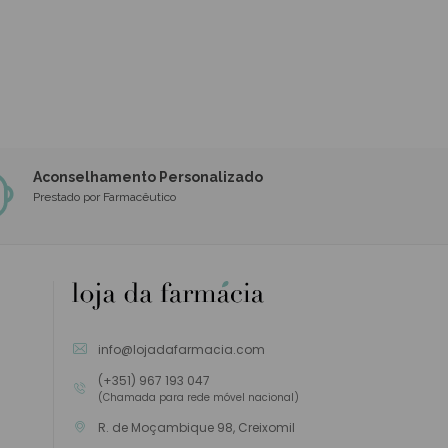
Aconselhamento Personalizado
Prestado por Farmacêutico
info@lojadafarmacia.com
(+351) 967 193 047
(Chamada para rede móvel nacional)
R. de Moçambique 98, Creixomil