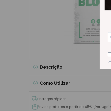
Descrição
Como Utilizar
Entregas rápidas
Envios gratuitos a partir de 45€ (Portugal