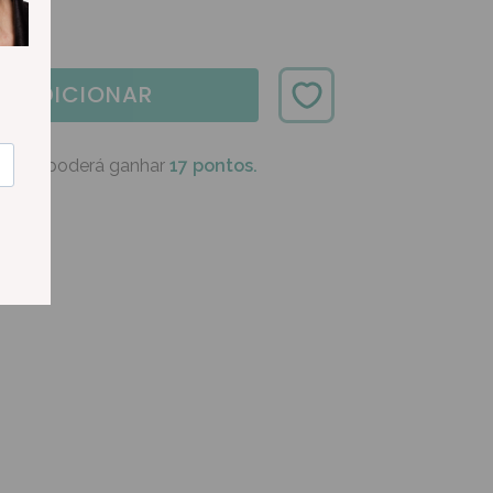
ADICIONAR
oduto poderá ganhar
17 pontos.