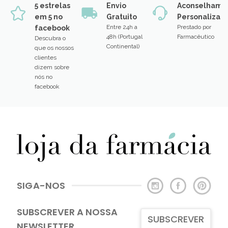
5 estrelas
Envio
Aconselhame
em 5 no
Gratuito
Personalizad
Entre 24h a
Prestado por
facebook
48h (Portugal
Farmacêutico
Descubra o
Continental)
que os nossos
clientes
dizem sobre
nós no
facebook
SIGA-NOS
SUBSCREVER A NOSSA
SUBSCREVER
NEWSLETTER