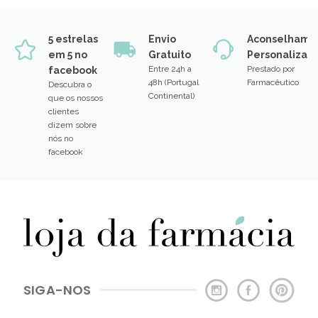
5 estrelas
Envio
Aconselhame
em 5 no
Gratuito
Personalizad
Entre 24h a
Prestado por
facebook
48h (Portugal
Farmacêutico
Descubra o
Continental)
que os nossos
clientes
dizem sobre
nós no
facebook
SIGA-NOS