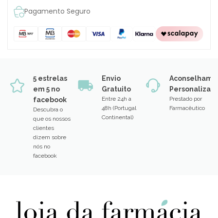
Pagamento Seguro
5 estrelas
Envio
Aconselhame
em 5 no
Gratuito
Personalizad
Entre 24h a
Prestado por
facebook
48h (Portugal
Farmacêutico
Descubra o
Continental)
que os nossos
clientes
dizem sobre
nós no
facebook