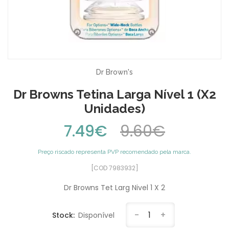
Dr Brown's
Dr Browns Tetina Larga Nível 1 (x2
Unidades)
7.49€
9.60€
Preço riscado representa PVP recomendado pela marca.
[COD 7983932]
Dr Browns Tet Larg Nivel 1 X 2
-
1
+
Stock:
Disponível