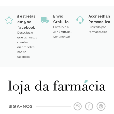
5 estrelas
Envio
Aconselhame
em 5 no
Gratuito
Personalizad
Entre 24h a
Prestado por
facebook
48h (Portugal
Farmacêutico
Descubra o
Continental)
que os nossos
clientes
dizem sobre
nós no
facebook
SIGA-NOS