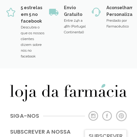
5 estrelas
Envio
Aconselhame
em 5 no
Gratuito
Personalizad
Entre 24h a
Prestado por
facebook
48h (Portugal
Farmacêutico
Descubra o
Continental)
que os nossos
clientes
dizem sobre
nós no
facebook
SIGA-NOS
SUBSCREVER A NOSSA
SUBSCREVER