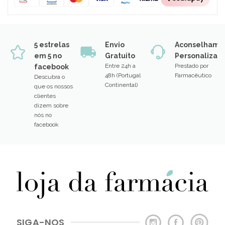
5 estrelas
Envio
Aconselhame
em 5 no
Gratuito
Personalizad
Entre 24h a
Prestado por
facebook
48h (Portugal
Farmacêutico
Descubra o
Continental)
que os nossos
clientes
dizem sobre
nós no
facebook
SIGA-NOS