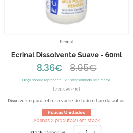
Ecrinal
Ecrinal Dissolvente Suave - 60ml
8.36€
8.95€
Preço riscado representa PVP recomendado pela marca.
[COD 6907410]
Dissolvente para retirar o verniz de todo o tipo de unhas.
Poucas Unidades
Apenas 2 produto(s) em stock
-
1
+
Stock:
Disponível