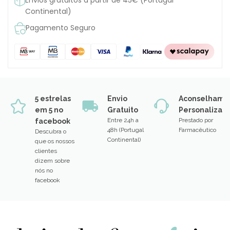
Continental)
Pagamento Seguro
5 estrelas
Envio
Aconselhame
em 5 no
Gratuito
Personalizad
Entre 24h a
Prestado por
facebook
48h (Portugal
Farmacêutico
Descubra o
Continental)
que os nossos
clientes
dizem sobre
nós no
facebook