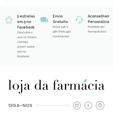
5 estrelas
Envio
Aconselhame
em 5 no
Gratuito
Personalizad
Entre 24h a
Prestado por
facebook
48h (Portugal
Farmacêutico
Descubra o
Continental)
que os nossos
clientes
dizem sobre
nós no
facebook
SIGA-NOS