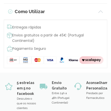
Como Utilizar
Entregas rápidas
Envios gratuitos a partir de 45€ (Portugal
Continental)
Pagamento Seguro
5 estrelas
Envio
Aconselhame
em 5 no
Gratuito
Personalizad
Entre 24h a
Prestado por
facebook
48h (Portugal
Farmacêutico
Descubra o
Continental)
que os nossos
clientes