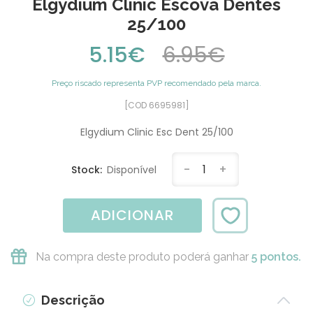
Elgydium Clinic Escova Dentes
25/100
5.15€
6.95€
Preço riscado representa PVP recomendado pela marca.
[COD 6695981]
Elgydium Clinic Esc Dent 25/100
-
1
+
Stock:
Disponível
ADICIONAR
Na compra deste produto poderá ganhar
5 pontos.
Descrição