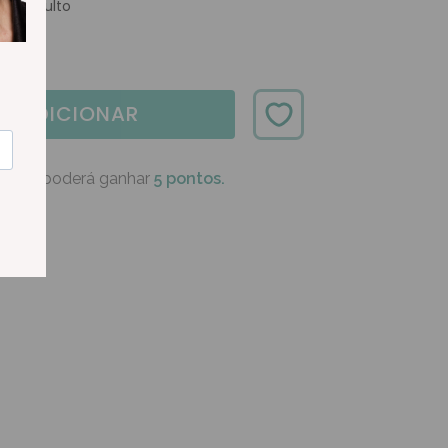
Orto Adulto
ADICIONAR
oduto poderá ganhar
5 pontos.