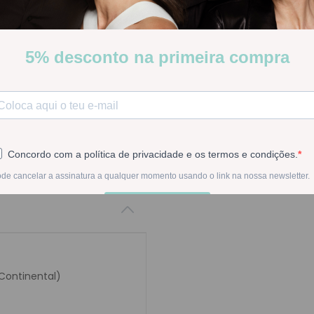
Elgydium Clinicx Esc Dent 
Stock:
Disponível
-
1
+
Na compra deste pr
 Continental)