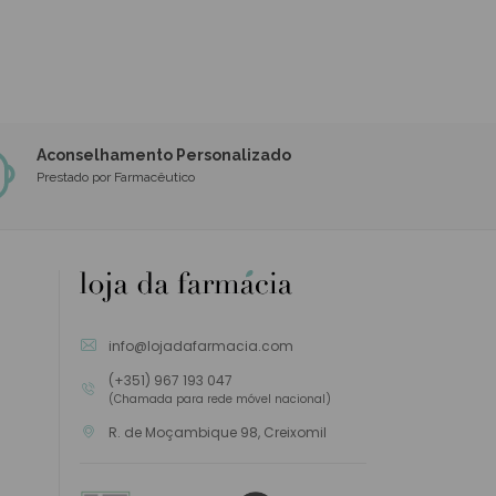
Aconselhamento Personalizado
Prestado por Farmacêutico
info@lojadafarmacia.com
(+351) 967 193 047
(Chamada para rede móvel nacional)
R. de Moçambique 98, Creixomil