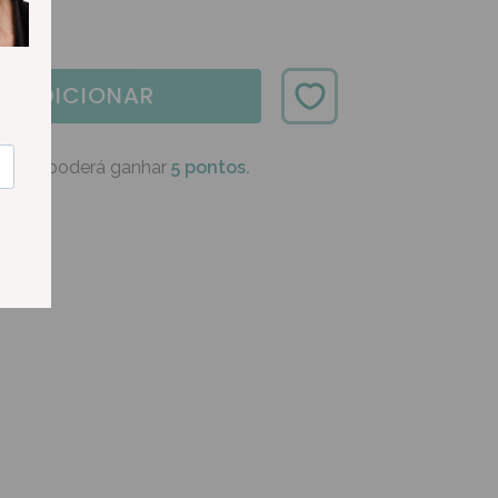
ADICIONAR
oduto poderá ganhar
5 pontos.