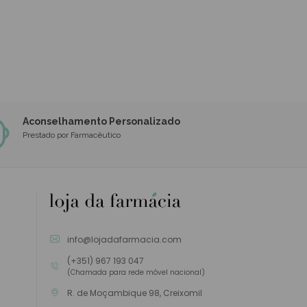
Aconselhamento Personalizado
Prestado por Farmacêutico
info@lojadafarmacia.com
(+351) 967 193 047
(Chamada para rede móvel nacional)
R. de Moçambique 98, Creixomil