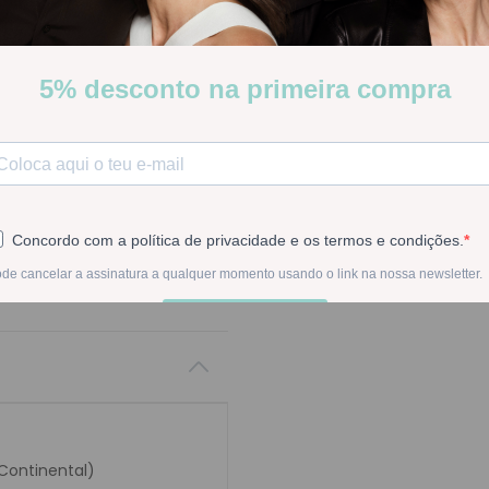
Stock:
Disponível
-
1
+
Na compra deste pr
 Continental)