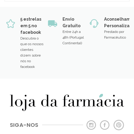
5 estrelas
Envio
Aconselhame
em 5 no
Gratuito
Personalizad
Entre 24h a
Prestado por
facebook
48h (Portugal
Farmacêutico
Descubra o
Continental)
que os nossos
clientes
dizem sobre
nós no
facebook
SIGA-NOS