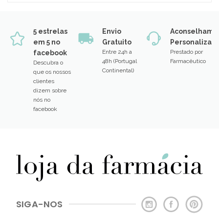
5 estrelas
Envio
Aconselhame
em 5 no
Gratuito
Personalizad
Entre 24h a
Prestado por
facebook
48h (Portugal
Farmacêutico
Descubra o
Continental)
que os nossos
clientes
dizem sobre
nós no
facebook
SIGA-NOS