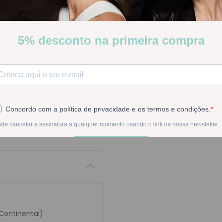
Cuidado de rosto, pescoço 
reidratando as camadas sup
Stock:
Disponível
-
1
+
Na compra deste pr
 Continental)