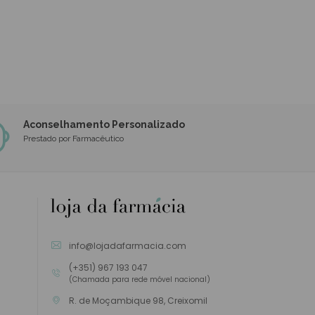
Aconselhamento Personalizado
Prestado por Farmacêutico
info@lojadafarmacia.com
(+351) 967 193 047
(Chamada para rede móvel nacional)
R. de Moçambique 98, Creixomil