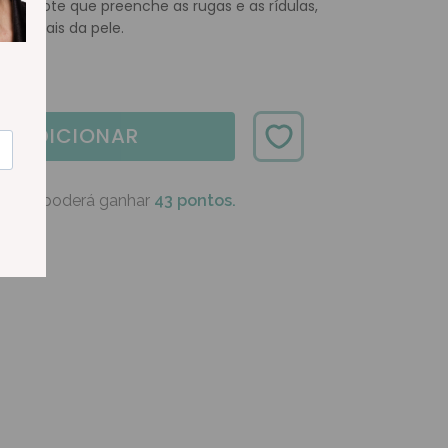
e decote que preenche as rugas e as rídulas,
erficiais da pele.
ADICIONAR
oduto poderá ganhar
43 pontos.