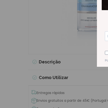
Descrição
Como Utilizar
Entregas rápidas
Envios gratuitos a partir de 45€ (Portugal