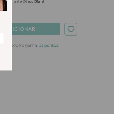
maquilhante Olhos 125ml
ADICIONAR
oduto poderá ganhar
11 pontos.