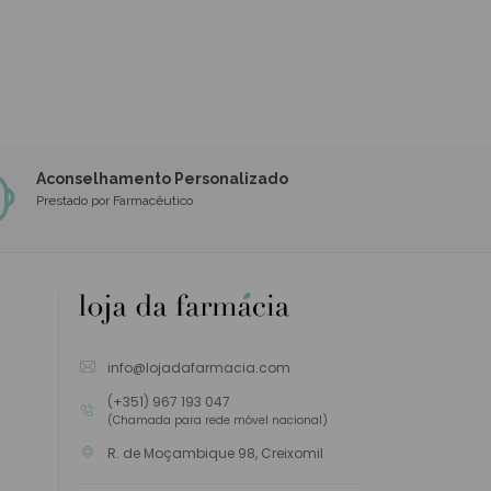
Aconselhamento Personalizado
Prestado por Farmacêutico
info@lojadafarmacia.com
(+351) 967 193 047
(Chamada para rede móvel nacional)
R. de Moçambique 98, Creixomil