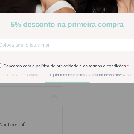
Eucerin Dermatoclean Des
Stock:
Disponível
-
1
+
Na compra deste pr
 Continental)