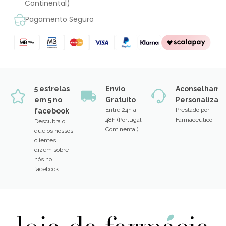
Continental)
Pagamento Seguro
5 estrelas
Envio
Aconselhame
em 5 no
Gratuito
Personalizad
Entre 24h a
Prestado por
facebook
48h (Portugal
Farmacêutico
Descubra o
Continental)
que os nossos
clientes
dizem sobre
nós no
facebook