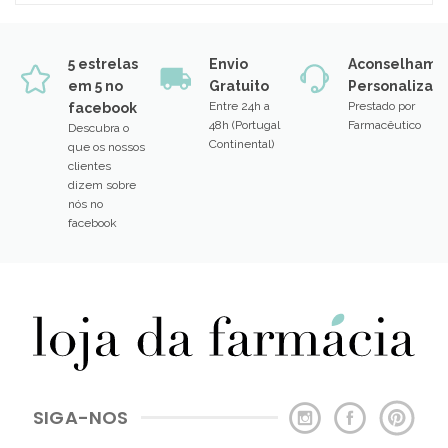
5 estrelas
Envio
Aconselhame
em 5 no
Gratuito
Personalizad
Entre 24h a
Prestado por
facebook
48h (Portugal
Farmacêutico
Descubra o
Continental)
que os nossos
clientes
dizem sobre
nós no
facebook
SIGA-NOS