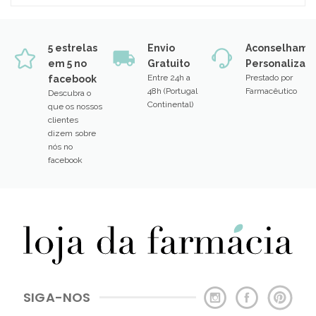
5 estrelas
Envio
Aconselhame
em 5 no
Gratuito
Personalizad
Entre 24h a
Prestado por
facebook
48h (Portugal
Farmacêutico
Descubra o
Continental)
que os nossos
clientes
dizem sobre
nós no
facebook
SIGA-NOS