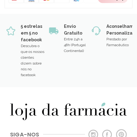
5 estrelas
Envio
Aconselhame
em 5 no
Gratuito
Personalizad
Entre 24h a
Prestado por
facebook
48h (Portugal
Farmacêutico
Descubra o
Continental)
que os nossos
clientes
dizem sobre
nós no
facebook
SIGA-NOS