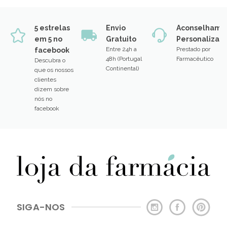
5 estrelas
Envio
Aconselhame
em 5 no
Gratuito
Personalizad
Entre 24h a
Prestado por
facebook
48h (Portugal
Farmacêutico
Descubra o
Continental)
que os nossos
clientes
dizem sobre
nós no
facebook
SIGA-NOS