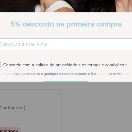
tipos de pele.
Stock:
Disponível
-
1
+
Na compra deste pr
 Continental)