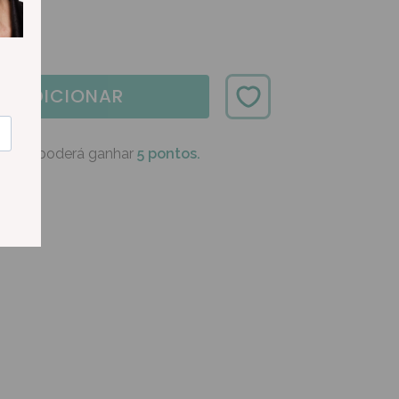
ADICIONAR
oduto poderá ganhar
5 pontos.