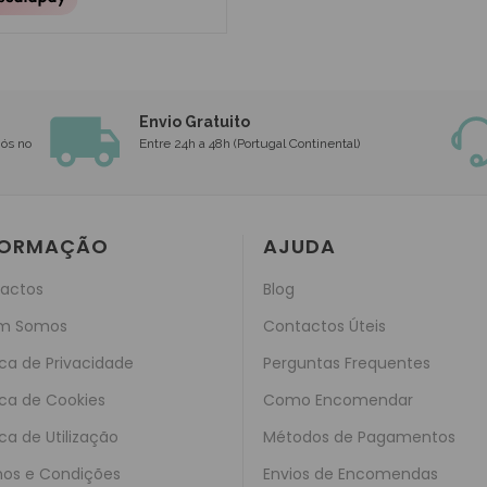
Envio Gratuito
nós no
Entre 24h a 48h (Portugal Continental)
FORMAÇÃO
AJUDA
actos
Blog
m Somos
Contactos Úteis
ica de Privacidade
Perguntas Frequentes
ica de Cookies
Como Encomendar
ica de Utilização
Métodos de Pagamentos
os e Condições
Envios de Encomendas