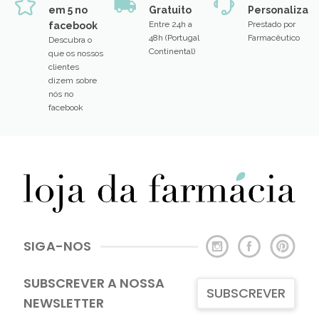
em 5 no
Gratuito
Personalizad
Entre 24h a
Prestado por
facebook
48h (Portugal
Farmacêutico
Descubra o
Continental)
que os nossos
clientes
dizem sobre
nós no
facebook
SIGA-NOS
SUBSCREVER A NOSSA
SUBSCREVER
NEWSLETTER