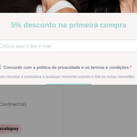
ISDIN Fotoprotector Fusion 
para pele muito sensível
Stock:
Disponível
-
1
+
Na compra deste pr
 Continental)