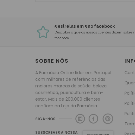
5 estrelas em 5 no facebook
Descubra o que os nossos clientes dizem sobre 
facebook
SOBRE NÓS
IN
A Farmácia Online líder em Portugal
Cont
com milhares de referências das
Que
maiores marcas de saúde, beleza,
cosmética, puericultura e bem-
Polít
estar. Mais de 200.000 clientes
Polít
confiam na Loja da Farmácia.
Polít
SIGA-NOS
Term
SUBSCREVER A NOSSA
Reso