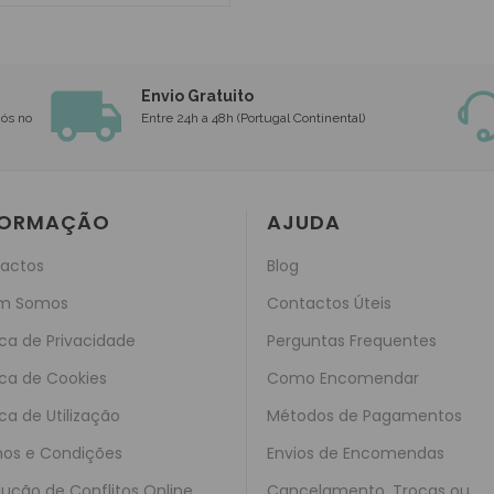
Envio Gratuito
nós no
Entre 24h a 48h (Portugal Continental)
FORMAÇÃO
AJUDA
actos
Blog
m Somos
Contactos Úteis
ica de Privacidade
Perguntas Frequentes
ica de Cookies
Como Encomendar
ica de Utilização
Métodos de Pagamentos
os e Condições
Envios de Encomendas
lução de Conflitos Online
Cancelamento, Trocas ou