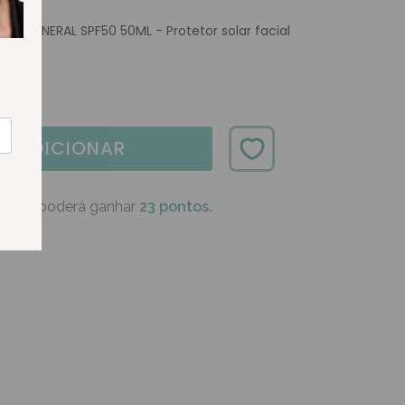
Fluid MINERAL SPF50 50ML - Protetor solar facial
ADICIONAR
oduto poderá ganhar
23 pontos.