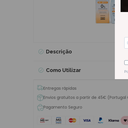
Descrição
Como Utilizar
Entregas rápidas
Envios gratuitos a partir de 45€ (Portugal
Pagamento Seguro