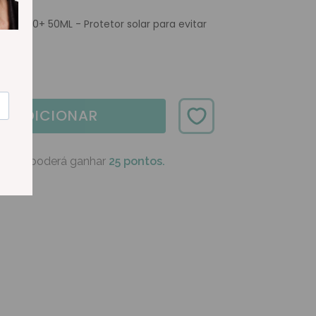
T SPF50+ 50ML - Protetor solar para evitar
ADICIONAR
oduto poderá ganhar
25 pontos.