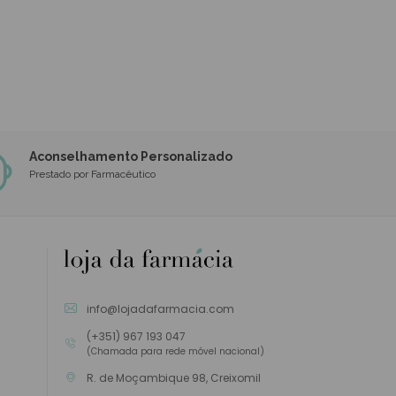
Aconselhamento Personalizado
Prestado por Farmacêutico
info@lojadafarmacia.com
(+351) 967 193 047
(Chamada para rede móvel nacional)
R. de Moçambique 98, Creixomil