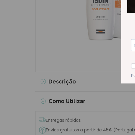
Descrição
Como Utilizar
Entregas rápidas
Envios gratuitos a partir de 45€ (Portugal