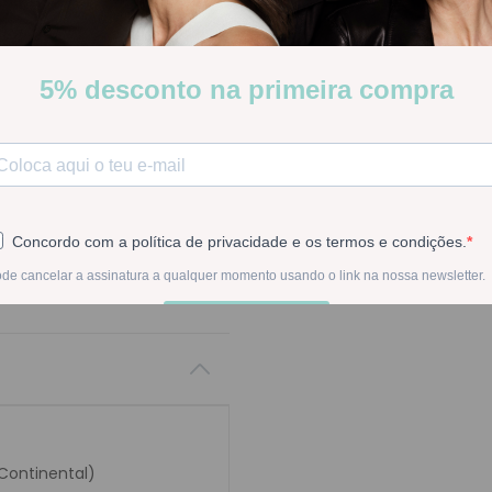
ISDIN FotoUltra SPOT PREVEN
manchas solares
Stock:
Disponível
-
1
+
Na compra deste pr
 Continental)