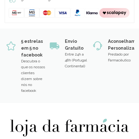
5 estrelas
Envio
Aconselhame
em 5 no
Gratuito
Personalizad
Entre 24h a
Prestado por
facebook
48h (Portugal
Farmacêutico
Descubra o
Continental)
que os nossos
clientes
dizem sobre
nós no
facebook