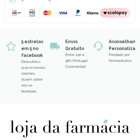
5 estrelas
Envio
Aconselhame
em 5 no
Gratuito
Personalizad
Entre 24h a
Prestado por
facebook
48h (Portugal
Farmacêutico
Descubra o
Continental)
que os nossos
clientes
dizem sobre
nós no
facebook