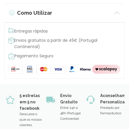
Como Utilizar
Entregas rápidas
Envios gratuitos a partir de 45€ (Portugal
Continental)
Pagamento Seguro
5 estrelas
Envio
Aconselhame
em 5 no
Gratuito
Personalizad
Entre 24h a
Prestado por
facebook
48h (Portugal
Farmacêutico
Descubra o
Continental)
que os nossos
clientes