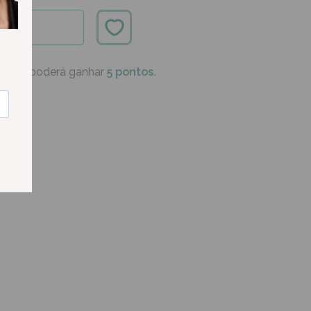
ÍVEL
oduto poderá ganhar
5 pontos.