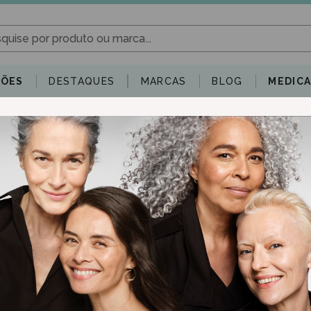
ÕES
DESTAQUES
MARCAS
BLOG
MEDIC
iança
Dermocosmética
Capilares
Saúde Oral
Supleme
Toggle dropdown
Toggle dropdown
Toggle dropdown
Toggle dro
Herbis Chá N11
5.54€
[COD 7300202]
Herbis Cha Cha N11
Stock:
Indisponível