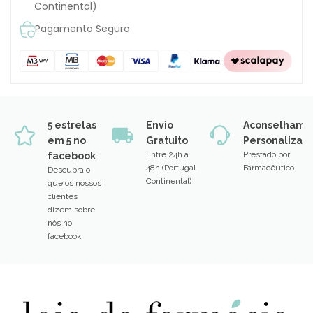
Continental)
Pagamento Seguro
5 estrelas
Envio
Aconselhame
em 5 no
Gratuito
Personalizad
Entre 24h a
Prestado por
facebook
48h (Portugal
Farmacêutico
Descubra o
Continental)
que os nossos
clientes
dizem sobre
nós no
facebook