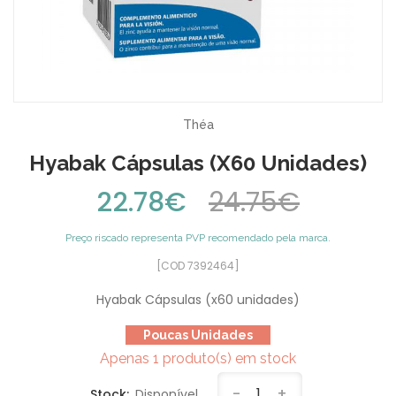
Théa
Hyabak Cápsulas (x60 Unidades)
22.78€
24.75€
Preço riscado representa PVP recomendado pela marca.
[COD 7392464]
Hyabak Cápsulas (x60 unidades)
Poucas Unidades
Apenas 1 produto(s) em stock
-
1
+
Stock:
Disponível