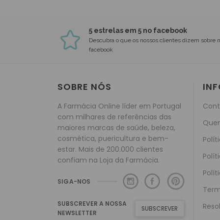
5 estrelas em 5 no facebook
Descubra o que os nossos clientes dizem sobre 
facebook
SOBRE NÓS
IN
A Farmácia Online líder em Portugal
Cont
com milhares de referências das
Que
maiores marcas de saúde, beleza,
cosmética, puericultura e bem-
Polít
estar. Mais de 200.000 clientes
Polít
confiam na Loja da Farmácia.
Polít
SIGA-NOS
Term
SUBSCREVER A NOSSA
Reso
SUBSCREVER
NEWSLETTER