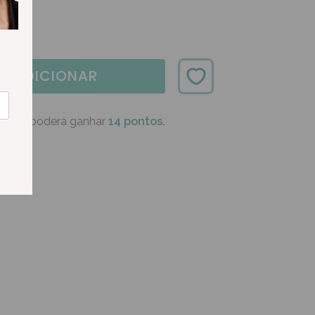
ADICIONAR
oduto poderá ganhar
14 pontos.