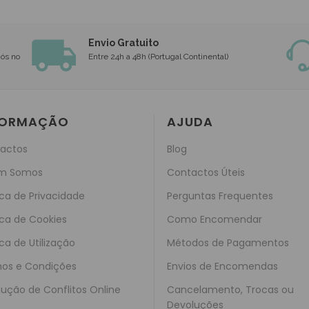
Envio Gratuito
nós no
Entre 24h a 48h (Portugal Continental)
FORMAÇÃO
AJUDA
actos
Blog
m Somos
Contactos Úteis
ica de Privacidade
Perguntas Frequentes
ica de Cookies
Como Encomendar
ica de Utilização
Métodos de Pagamentos
os e Condições
Envios de Encomendas
lução de Conflitos Online
Cancelamento, Trocas ou
Devoluções