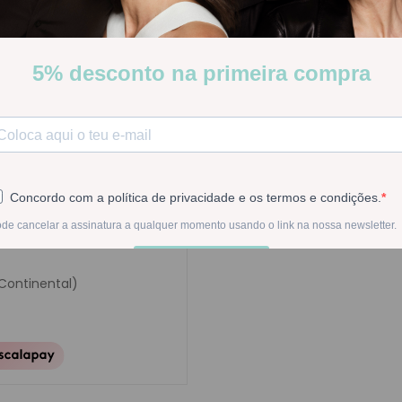
secos
Stock:
Disponível
-
1
+
Na compra deste pr
 Continental)