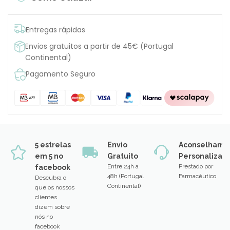
Entregas rápidas
Envios gratuitos a partir de 45€ (Portugal
Continental)
Pagamento Seguro
5 estrelas
Envio
Aconselhame
em 5 no
Gratuito
Personalizad
Entre 24h a
Prestado por
facebook
48h (Portugal
Farmacêutico
Descubra o
Continental)
que os nossos
clientes
dizem sobre
nós no
facebook