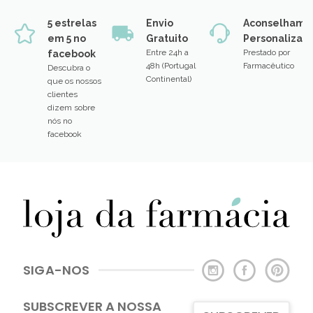
5 estrelas
Envio
Aconselhame
em 5 no
Gratuito
Personalizad
Entre 24h a
Prestado por
facebook
48h (Portugal
Farmacêutico
Descubra o
Continental)
que os nossos
clientes
dizem sobre
nós no
facebook
SIGA-NOS
SUBSCREVER A NOSSA