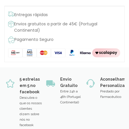
Entregas rápidas
Envios gratuitos a partir de 45€ (Portugal
Continental)
Pagamento Seguro
5 estrelas
Envio
Aconselhame
em 5 no
Gratuito
Personalizad
Entre 24h a
Prestado por
facebook
48h (Portugal
Farmacêutico
Descubra o
Continental)
que os nossos
clientes
dizem sobre
nós no
facebook