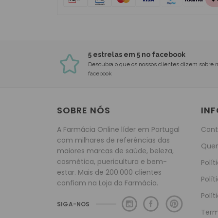
5 estrelas em 5 no facebook
Descubra o que os nossos clientes dizem sobre 
facebook
SOBRE NÓS
IN
A Farmácia Online líder em Portugal
Cont
com milhares de referências das
Que
maiores marcas de saúde, beleza,
cosmética, puericultura e bem-
Polít
estar. Mais de 200.000 clientes
Polít
confiam na Loja da Farmácia.
Polít
SIGA-NOS
Term