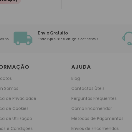
Envio Gratuito
nós no
Entre 24h a 48h (Portugal Continental)
FORMAÇÃO
AJUDA
actos
Blog
m Somos
Contactos Úteis
ica de Privacidade
Perguntas Frequentes
ica de Cookies
Como Encomendar
ica de Utilização
Métodos de Pagamentos
os e Condições
Envios de Encomendas