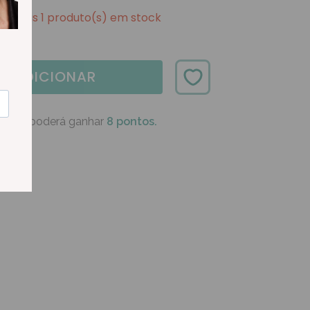
Apenas 1 produto(s) em stock
ADICIONAR
oduto poderá ganhar
8 pontos.