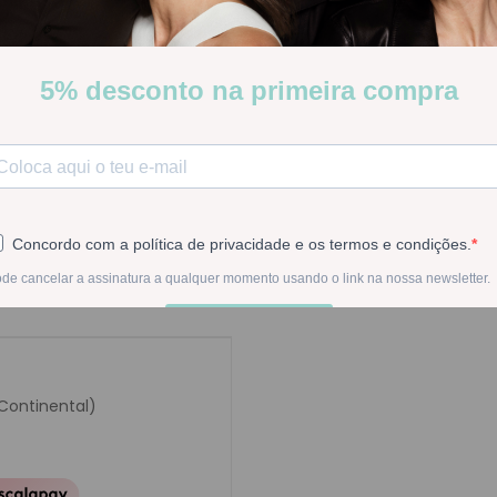
Poucas Unidades
Stock:
Disponível
-
1
+
Na compra deste pr
 Continental)