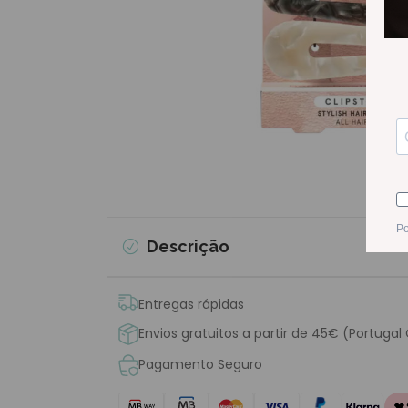
Descrição
Entregas rápidas
Envios gratuitos a partir de 45€ (Portugal
Pagamento Seguro